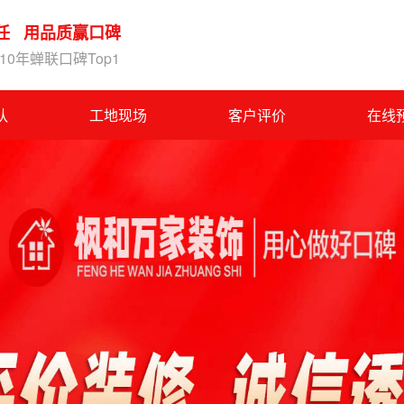
任 用品质赢口碑
0年蝉联口碑Top1
队
工地现场
客户评价
在线