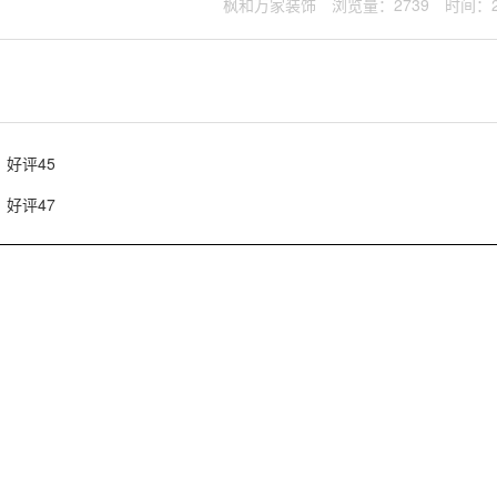
枫和万家装饰
浏览量：2739
时间：20
好评45
好评47