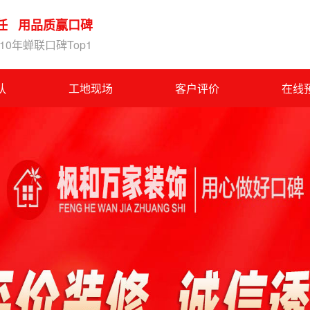
任 用品质赢口碑
0年蝉联口碑Top1
队
工地现场
客户评价
在线