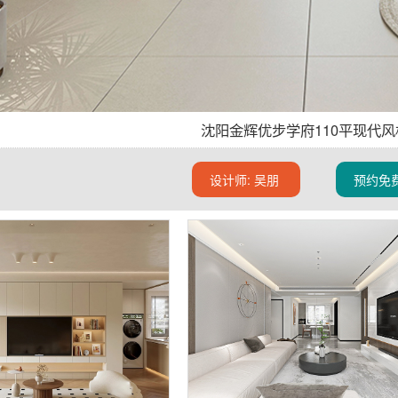
沈阳金辉优步学府110平现代风
设计师:
吴朋
预约免