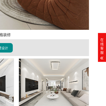
格装修
在
线
费设计
客
服