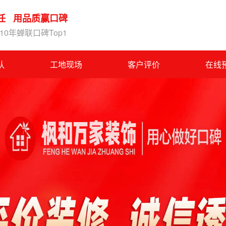
任 用品质赢口碑
0年蝉联口碑Top1
队
工地现场
客户评价
在线