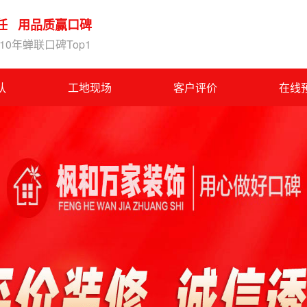
任 用品质赢口碑
0年蝉联口碑Top1
队
工地现场
客户评价
在线