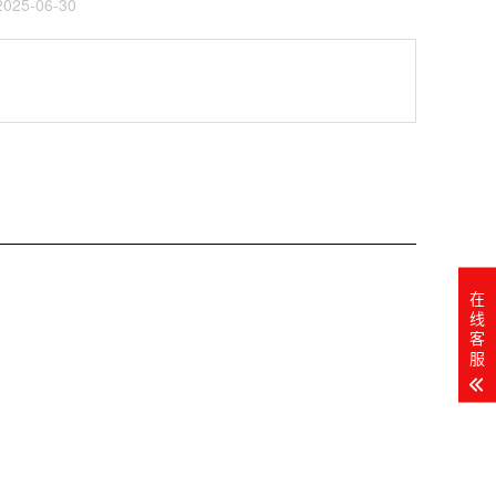
25-06-30
在
线
客
服