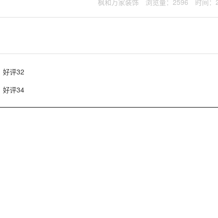
枫和万家装饰
浏览量：2596
时间：20
好评32
好评34