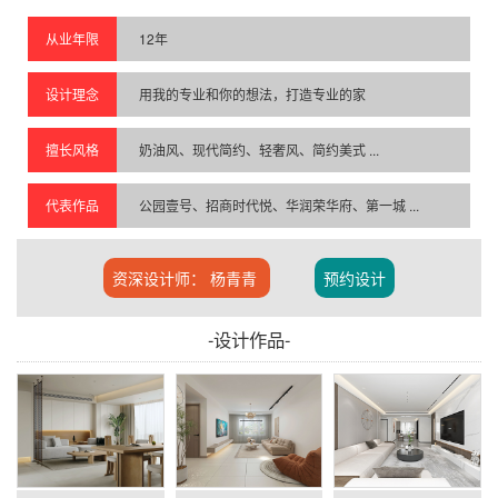
从业年限
12
年
设计理念
用我的专业和你的想法，打造专业的家
擅长风格
奶油风、现代简约、轻奢风、简约美式
...
代表作品
公园壹号、招商时代悦、华润荣华府、第一城
...
资深设计师：
杨青青
预约设计
-设计作品-