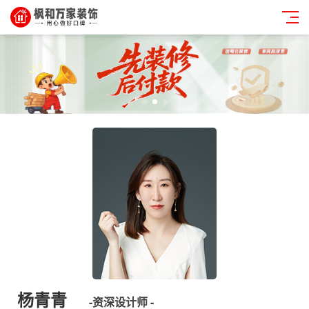
杨青青
-
资深设计师
-